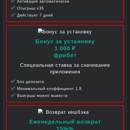
✅
Активация автоматически
✅
Отыгрыш х35
✅
Действует 7 дней
Бонус за установку
1 000 ₽
фрибет
Специальная ставка за скачивание
приложения
✅
Без депозита
✅
Минимальный коэффициент 1.8
✅
Выигрыш можно вывести
Еженедельный возврат
15%%