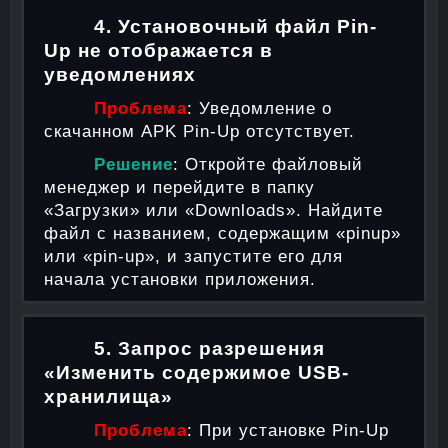
4. Установочный файл Pin-
Up не отображается в
уведомлениях
Проблема
: Уведомление о
скачанном APK Pin-Up отсутствует.
Решение
: Откройте файловый
менеджер и перейдите в папку
«Загрузки» или «Downloads». Найдите
файл с названием, содержащим «pinup»
или «pin-up», и запустите его для
начала установки приложения.
5. Запрос разрешения
«Изменить содержимое USB-
хранилища»
Проблема
: При установке Pin-Up