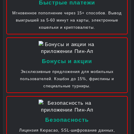
Быстрые платежи
Мгновенное пополнение через 15+ способов. Вывод
выигрышей за 5-60 минут на карты, электронные
кошельки и криптовалюты.
Бонусы и акции
Эксклюзивные предложения для мобильных
пользователей. Кэшбэк до 15%, фриспины и
специальные турниры.
Безопасность
Лицензия Кюрасао, SSL-шифрование данных,