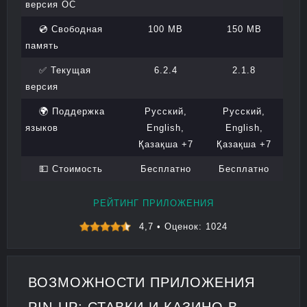
версия ОС
💿 Свободная
100 MB
150 MB
память
✅ Текущая
6.2.4
2.1.8
версия
🌍 Поддержка
Русский,
Русский,
языков
English,
English,
Қазақша +7
Қазақша +7
💵 Стоимость
Бесплатно
Бесплатно
РЕЙТИНГ ПРИЛОЖЕНИЯ
4,7 • Оценок: 1024
ВОЗМОЖНОСТИ ПРИЛОЖЕНИЯ
PIN-UP: СТАВКИ И КАЗИНО В