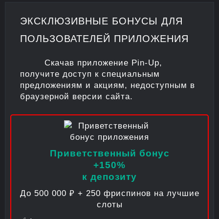
ЭКСКЛЮЗИВНЫЕ БОНУСЫ ДЛЯ
ПОЛЬЗОВАТЕЛЕЙ ПРИЛОЖЕНИЯ
Скачав приложение Pin-Up,
получите доступ к специальным
предложениям и акциям, недоступным в
браузерной версии сайта.
Приветственный бонус
+150%
к депозиту
До 500 000 ₽ + 250 фриспинов на лучшие
слоты