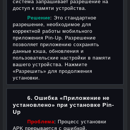
система запрашивает разрешение на
доступ к памяти устройства.
Решение
: Это стандартное
разрешение, необходимое для
корректной работы мобильного
приложения Pin-Up. Разрешение
позволяет приложению сохранять
данные кэша, обновления и
пользовательские настройки в памяти
вашего устройства. Нажмите
«Разрешить» для продолжения
установки.
6. Ошибка «Приложение не
установлено» при установке Pin-
Up
Проблема
: Процесс установки
APK прерывается с ошибкой.