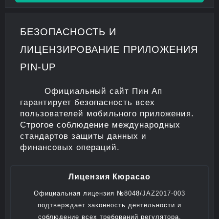
БЕЗОПАСНОСТЬ И
ЛИЦЕНЗИРОВАНИЕ ПРИЛОЖЕНИЯ
PIN-UP
Официальный сайт Пин Ап
гарантирует безопасность всех
пользователей мобильного приложения.
Строгое соблюдение международных
стандартов защиты данных и
финансовых операций.
Лицензия Кюрасао
Официальная лицензия №8048/JAZ2017-003
подтверждает законность деятельности и
соблюдение всех требований регулятора.