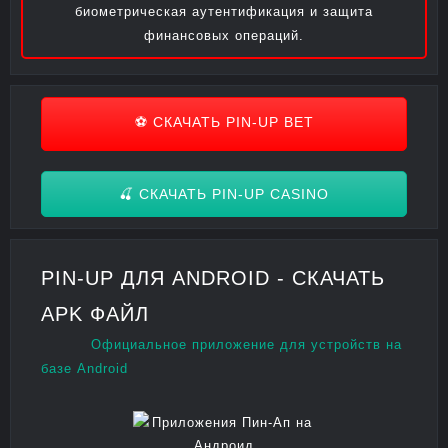
биометрическая аутентификация и защита
финансовых операций
.
⚽️ СКАЧАТЬ PIN-UP BET
🍒 СКАЧАТЬ PIN-UP CASINO
PIN-UP ДЛЯ ANDROID - СКАЧАТЬ
APK ФАЙЛ
Официальное приложение для устройств на
базе Android