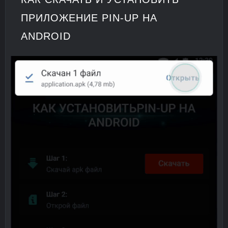
ПРИЛОЖЕНИЕ PIN-UP НА
ANDROID