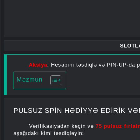
SLOTL
Aksiya
: Hesabını təsdiqlə və PIN-UP-da 
Məzmun
PULSUZ SPİN HƏDİYYƏ EDİRİK VƏ
Vərifikasiyadan keçin və
75 pulsuz fırla
aşağıdakı kimi təsdiqləyin: