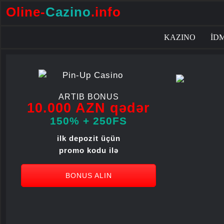
Oline-
Cazino
.info
KAZINO
İD
ARTIB BONUS
10.000 AZN qədər
150% + 250FS
ilk depozit üçün
promo kodu ilə
BONUS ALIN