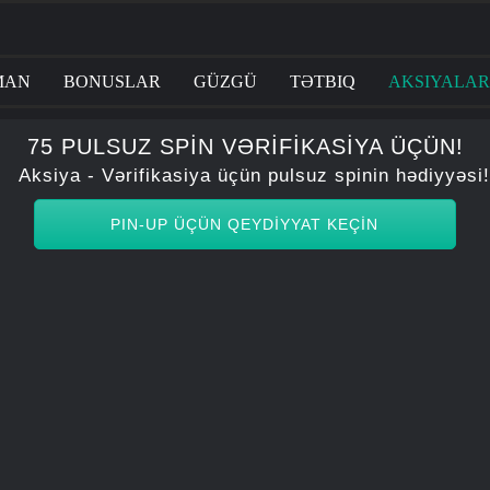
MAN
BONUSLAR
GÜZGÜ
TƏTBIQ
AKSIYALAR
75 PULSUZ SPİN VƏRİFİKASİYA ÜÇÜN!
PIN-UP ÜÇÜN QEYDİYYAT KEÇİN