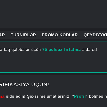
AR
TURNİRLƏR
PROMO KODLAR
QEYDİYYA
parlaq qələbələr üçün
75 pulsuz fırlatma
əldə et!
RİFİKASİYA ÜÇÜN!
tma
əldə edin! Şəxsi məlumatlarınızı “
Profil
” bölməsi