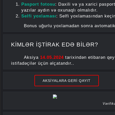
Pasport fotosu
: Daxili və ya xarici paspo
yazılar aydın və oxunaqlı olmalıdır.
Selfi yoxlaması
: Selfi yoxlamasından keçi
Bonus uğurlu yoxlamadan sonra avtomatik 
KİMLƏR İŞTİRAK EDƏ BİLƏR?
Aksiya
14.05.2024
tarixindən etibarən qey
istifadəçilər üçün əlçatandır..
AKSİYALARA GERİ QAYIT
Vərifi