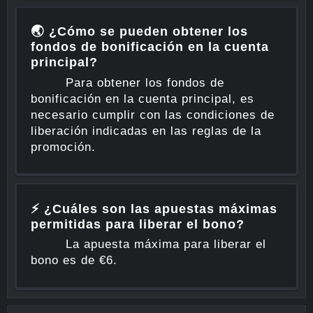
🌏 ¿Cómo se pueden obtener los
fondos de bonificación en la cuenta
principal?
Para obtener los fondos de
bonificación en la cuenta principal, es
necesario cumplir con las condiciones de
liberación indicadas en las reglas de la
promoción.
⚡️ ¿Cuáles son las apuestas máximas
permitidas para liberar el bono?
La apuesta máxima para liberar el
bono es de €6.