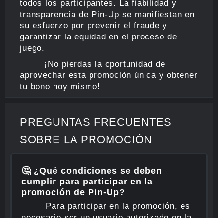
todos los participantes. La fiabilidad y
transparencia de Pin-Up se manifiestan en
su esfuerzo por prevenir el fraude y
garantizar la equidad en el proceso de
juego.
¡No pierdas la oportunidad de
aprovechar esta promoción única y obtener
tu bono hoy mismo!
PREGUNTAS FRECUENTES
SOBRE LA PROMOCIÓN
🤔 ¿Qué condiciones se deben
cumplir para participar en la
promoción de Pin-Up?
Para participar en la promoción, es
necesario ser un usuario autorizado en la