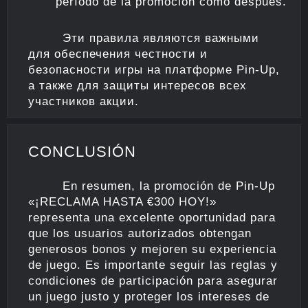
período de la promoción como después.
Эти правила являются важными
для обеспечения честности и
безопасности игры на платформе Pin-Up,
а также для защиты интересов всех
участников акции.
CONCLUSIÓN
En resumen, la promoción de Pin-Up
«¡RECLAMA HASTA €300 HOY!»
representa una excelente oportunidad para
que los usuarios autorizados obtengan
generosos bonos y mejoren su experiencia
de juego. Es importante seguir las reglas y
condiciones de participación para asegurar
un juego justo y proteger los intereses de