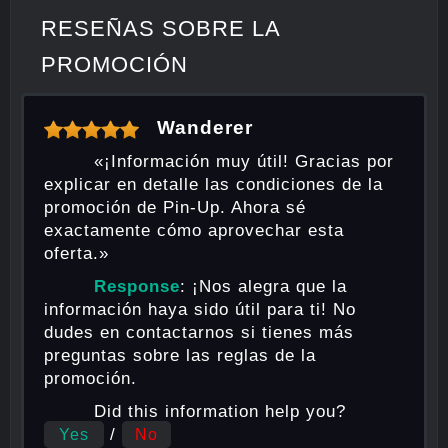
RESEÑAS SOBRE LA
PROMOCIÓN
Wanderer
«¡Información muy útil! Gracias por
explicar en detalle las condiciones de la
promoción de Pin-Up. Ahora sé
exactamente cómo aprovechar esta
oferta.»
Response
: ¡Nos alegra que la
información haya sido útil para ti! No
dudes en contactarnos si tienes más
preguntas sobre las reglas de la
promoción.
Did this information help you?
/
Yes
No