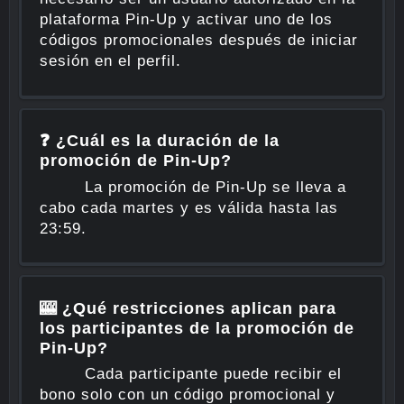
plataforma Pin-Up y activar uno de los
códigos promocionales después de iniciar
sesión en el perfil.
❓ ¿Cuál es la duración de la
promoción de Pin-Up?
La promoción de Pin-Up se lleva a
cabo cada martes y es válida hasta las
23:59.
🎰 ¿Qué restricciones aplican para
los participantes de la promoción de
Pin-Up?
Cada participante puede recibir el
bono solo con un código promocional y