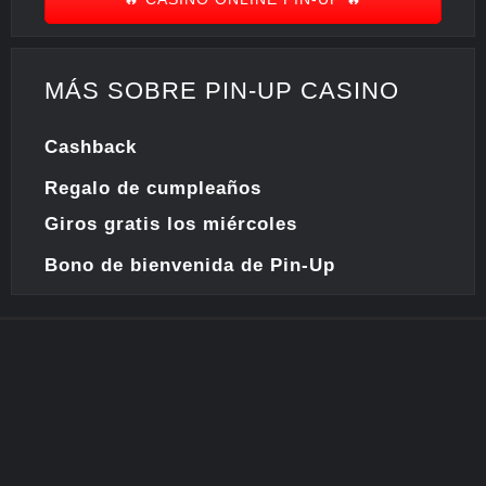
MÁS SOBRE PIN-UP CASINO
Cashback
Regalo de cumpleaños
Giros gratis los miércoles
Bono de bienvenida de Pin-Up