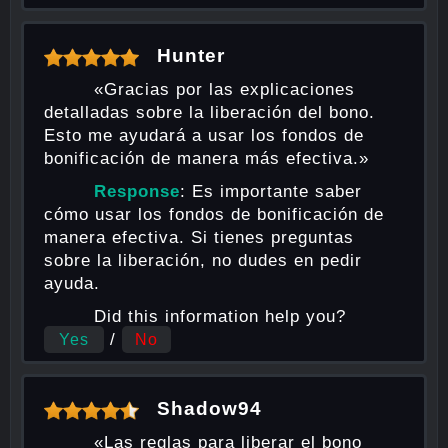
Hunter
«Gracias por las explicaciones
detalladas sobre la liberación del bono.
Esto me ayudará a usar los fondos de
bonificación de manera más efectiva.»
Response
: Es importante saber
cómo usar los fondos de bonificación de
manera efectiva. Si tienes preguntas
sobre la liberación, no dudes en pedir
ayuda.
Did this information help you?
/
Yes
No
Shadow94
«Las reglas para liberar el bono