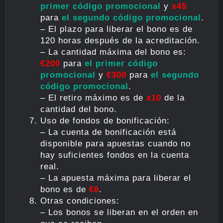
primer código promocional
y
x45
para
el segundo código promocional
.
– El plazo para liberar el bono es de
120 horas después de la acreditación.
– La cantidad máxima del bono es:
€200
para
el primer código
promocional
y
€300
para
el segundo
código promocional
.
– El retiro máximo es de
x10
de la
cantidad del bono.
Uso de fondos de bonificación:
– La cuenta de bonificación está
disponible para apuestas cuando no
hay suficientes fondos en la cuenta
real.
– La apuesta máxima para liberar el
bono es de
€6
.
Otras condiciones:
– Los bonos se liberan en el orden en