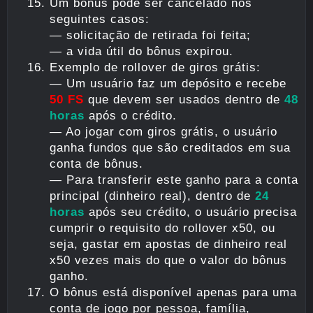
Um bônus pode ser cancelado nos
seguintes casos:
— solicitação de retirada foi feita;
— a vida útil do bônus expirou.
Exemplo de rollover de giros grátis:
— Um usuário faz um depósito e recebe
50 FS
que devem ser usados dentro de
48
horas
após o crédito.
— Ao jogar com giros grátis, o usuário
ganha fundos que são creditados em sua
conta de bônus.
— Para transferir este ganho para a conta
principal (dinheiro real), dentro de
24
horas
após seu crédito, o usuário precisa
cumprir o requisito do rollover x50, ou
seja, gastar em apostas de dinheiro real
x50 vezes mais do que o valor do bônus
ganho.
O bônus está disponível apenas para uma
conta de jogo por pessoa, família,