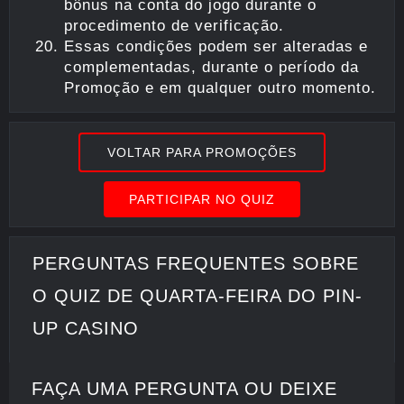
bônus na conta do jogo durante o
procedimento de verificação.
Essas condições podem ser alteradas e
complementadas, durante o período da
Promoção e em qualquer outro momento.
VOLTAR PARA PROMOÇÕES
PARTICIPAR NO QUIZ
PERGUNTAS FREQUENTES SOBRE
O QUIZ DE QUARTA-FEIRA DO PIN-
UP CASINO
FAÇA UMA PERGUNTA OU DEIXE