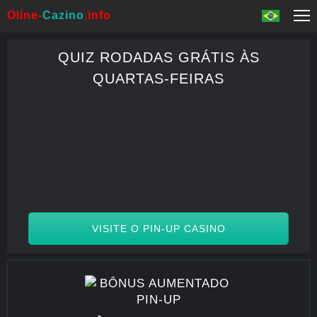
Oline-
Cazino
.info
QUIZ RODADAS GRÁTIS ÀS
QUARTAS-FEIRAS
VISITE O PIN-UP CASINO