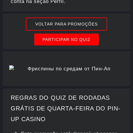
conta na seção Perfil.
VOLTAR PARA PROMOÇÕES
PARTICIPAR NO QUIZ
REGRAS DO QUIZ DE RODADAS
GRÁTIS DE QUARTA-FEIRA DO PIN-
UP CASINO