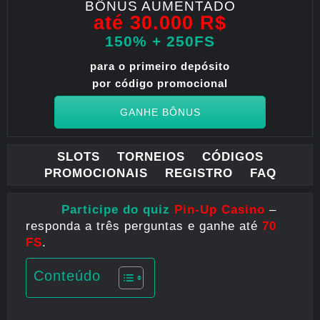
BÔNUS AUMENTADO
até 30.000 R$
150% + 250FS
para o primeiro depósito
por código promocional
GANHE BÔNUS
SLOTS
TORNEIOS
CÓDIGOS
PROMOCIONAIS
REGISTRO
FAQ
Participe do quiz
Pin-Up Casino
–
responda a três perguntas e ganhe até
70
FS
.
Conteúdo