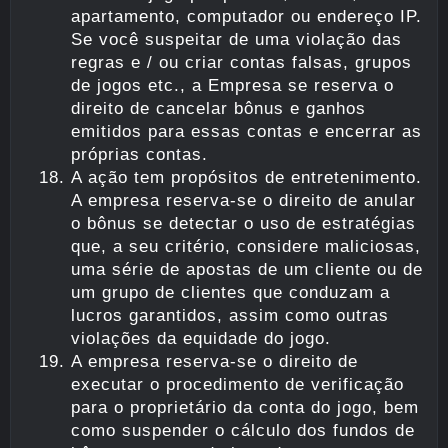
apartamento, computador ou endereço IP.
Se você suspeitar de uma violação das
regras e / ou criar contas falsas, grupos
de jogos etc., a Empresa se reserva o
direito de cancelar bônus e ganhos
emitidos para essas contas e encerrar as
próprias contas.
A ação tem propósitos de entretenimento.
A empresa reserva-se o direito de anular
o bônus se detectar o uso de estratégias
que, a seu critério, considere maliciosas,
uma série de apostas de um cliente ou de
um grupo de clientes que conduzam a
lucros garantidos, assim como outras
violações da equidade do jogo.
A empresa reserva-se o direito de
executar o procedimento de verificação
para o proprietário da conta do jogo, bem
como suspender o cálculo dos fundos de