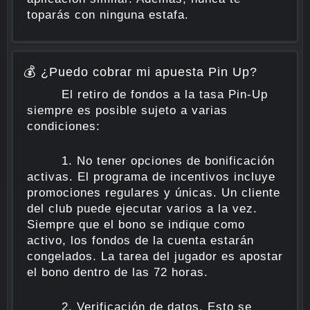
toparás con ninguna estafa.
💰 ¿Puedo cobrar mi apuesta Pin Up?
El retiro de fondos a la tasa Pin-Up
siempre es posible sujeto a varias
condiciones:
1. No tener opciones de bonificación
activas. El programa de incentivos incluye
promociones regulares y únicas. Un cliente
del club puede ejecutar varios a la vez.
Siempre que el bono se indique como
activo, los fondos de la cuenta estarán
congelados. La tarea del jugador es apostar
el bono dentro de las 72 horas.
2. Verificación de datos. Esto se