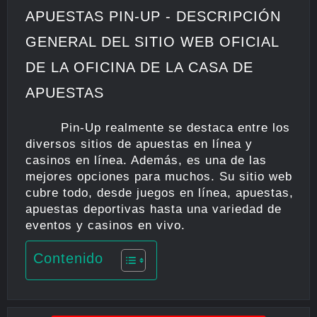
APUESTAS PIN-UP - DESCRIPCIÓN
GENERAL DEL SITIO WEB OFICIAL
DE LA OFICINA DE LA CASA DE
APUESTAS
Pin-Up realmente se destaca entre los
diversos sitios de apuestas en línea y
casinos en línea. Además, es una de las
mejores opciones para muchos. Su sitio web
cubre todo, desde juegos en línea, apuestas,
apuestas deportivas hasta una variedad de
eventos y casinos en vivo.
Contenido