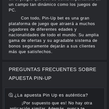
un campo tan dinámico como los juegos de
PC.
Con todo, Pin-Up bet es una gran
plataforma de juego que atraerá a muchos
jugadores de diferentes edades y
nacionalidades de todo el mundo. Su amplia
gama de ofertas y su agradable sistema de
bonos seguramente dejarán a sus clientes
más que satisfechos.
PREGUNTAS FRECUENTES SOBRE
APUESTA PIN-UP
🤔 ¿La apuesta Pin Up es auténtica?
¡Por supuesto que es! No hay otra
aplicación similar. Además, nunca te