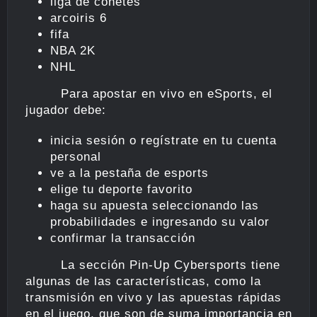
liga de cohetes
arcoiris 6
fifa
NBA 2K
NHL
Para apostar en vivo en eSports, el
jugador debe:
inicia sesión o regístrate en tu cuenta
personal
ve a la pestaña de esports
elige tu deporte favorito
haga su apuesta seleccionando las
probabilidades e ingresando su valor
confirmar la transacción
La sección Pin-Up Cybersports tiene
algunas de las características, como la
transmisión en vivo y las apuestas rápidas
en el juego, que son de suma importancia en