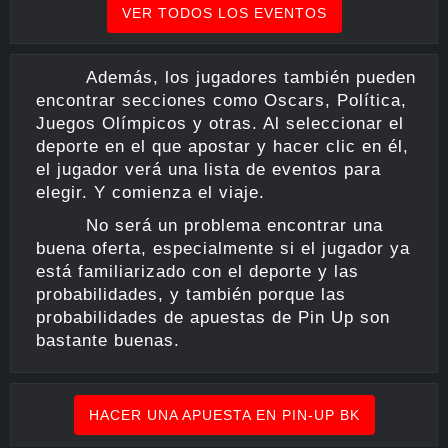
VER TODOS LOS EVENTOS
Además, los jugadores también pueden
encontrar secciones como Oscars, Política,
Juegos Olímpicos y otras. Al seleccionar el
deporte en el que apostar y hacer clic en él,
el jugador verá una lista de eventos para
elegir. Y comienza el viaje.
No será un problema encontrar una
buena oferta, especialmente si el jugador ya
está familiarizado con el deporte y las
probabilidades, y también porque las
probabilidades de apuestas de Pin Up son
bastante buenas.
HACER UNA APUESTA EN PIN-UP BK