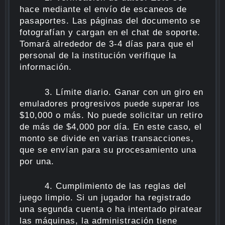
hace mediante el envío de escaneos de
pasaportes. Las páginas del documento se
fotografían y cargan en el chat de soporte.
Tomará alrededor de 3-4 días para que el
personal de la institución verifique la
información.
3. Límite diario. Ganar con un giro en
emuladores progresivos puede superar los
$10,000 o más. No puede solicitar un retiro
de más de $4,000 por día. En este caso, el
monto se divide en varias transacciones,
que se envían para su procesamiento una
por una.
4. Cumplimiento de las reglas del
juego limpio. Si un jugador ha registrado
una segunda cuenta o ha intentado piratear
las máquinas, la administración tiene