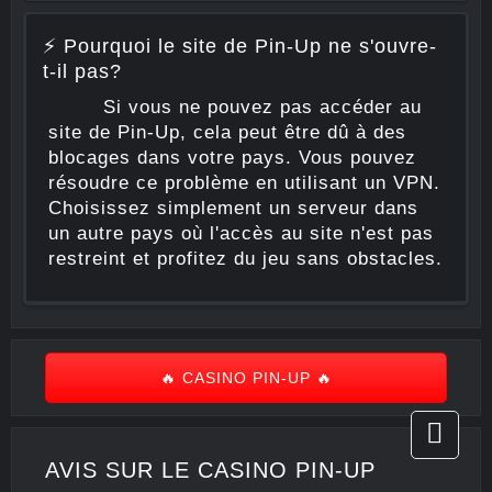
⚡️ Pourquoi le site de Pin-Up ne s'ouvre-
t-il pas?
Si vous ne pouvez pas accéder au
site de Pin-Up, cela peut être dû à des
blocages dans votre pays. Vous pouvez
résoudre ce problème en utilisant un VPN.
Choisissez simplement un serveur dans
un autre pays où l'accès au site n'est pas
restreint et profitez du jeu sans obstacles.
🔥 CASINO PIN-UP 🔥
AVIS SUR LE CASINO PIN-UP