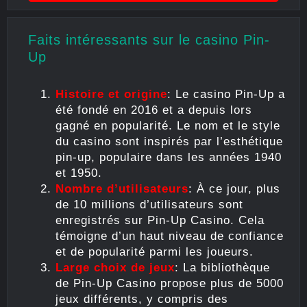
Faits intéressants sur le casino Pin-
Up
Histoire et origine
: Le casino Pin-Up a
été fondé en 2016 et a depuis lors
gagné en popularité. Le nom et le style
du casino sont inspirés par l’esthétique
pin-up, populaire dans les années 1940
et 1950.
Nombre d’utilisateurs
: À ce jour, plus
de 10 millions d’utilisateurs sont
enregistrés sur Pin-Up Casino. Cela
témoigne d’un haut niveau de confiance
et de popularité parmi les joueurs.
Large choix de jeux
: La bibliothèque
de Pin-Up Casino propose plus de 5000
jeux différents, y compris des