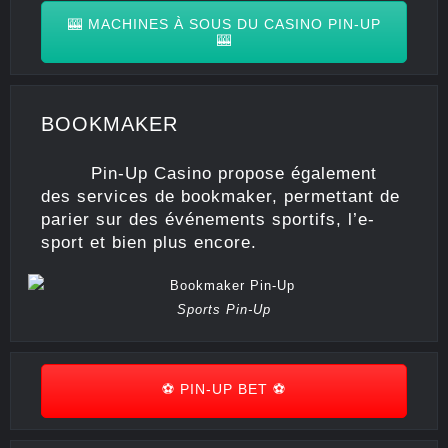
🎰 MACHINES À SOUS DU CASINO PIN-UP
🎰
BOOKMAKER
Pin-Up Casino propose également
des services de bookmaker, permettant de
parier sur des événements sportifs, l’e-
sport et bien plus encore.
Sports Pin-Up
⚽️ PIN-UP BET ⚽️