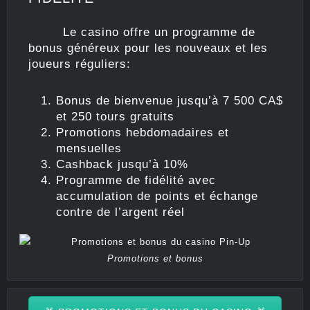
Le casino offre un programme de
bonus généreux pour les nouveaux et les
joueurs réguliers:
Bonus de bienvenue jusqu’à 7 500 CA$
et 250 tours gratuits
Promotions hebdomadaires et
mensuelles
Cashback jusqu’à 10%
Programme de fidélité avec
accumulation de points et échange
contre de l’argent réel
Promotions et bonus