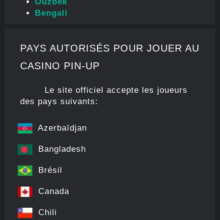
Ouzbek
Bengali
PAYS AUTORISÉS POUR JOUER AU
CASINO PIN-UP
Le site officiel accepte les joueurs
des pays suivants:
Azerbaïdjan
Bangladesh
Brésil
Canada
Chili