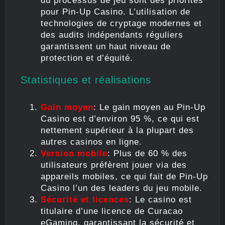
du processus de jeu sont des priorités
pour Pin-Up Casino. L’utilisation de
technologies de cryptage modernes et
des audits indépendants réguliers
garantissent un haut niveau de
protection et d’équité.
Statistiques et réalisations
Gain moyen
: Le gain moyen au Pin-Up
Casino est d’environ 95 %, ce qui est
nettement supérieur à la plupart des
autres casinos en ligne.
Version mobile
: Plus de 60 % des
utilisateurs préfèrent jouer via des
appareils mobiles, ce qui fait de Pin-Up
Casino l’un des leaders du jeu mobile.
Sécurité et licences
: Le casino est
titulaire d’une licence de Curacao
eGaming, garantissant la sécurité et