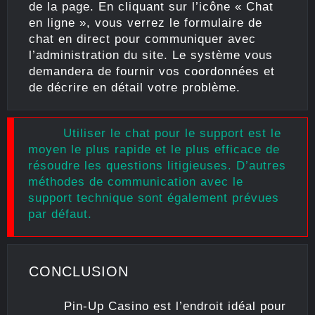
de la page. En cliquant sur l’icône « Chat
en ligne », vous verrez le formulaire de
chat en direct pour communiquer avec
l’administration du site. Le système vous
demandera de fournir vos coordonnées et
de décrire en détail votre problème.
Utiliser le chat pour le support est le
moyen le plus rapide et le plus efficace de
résoudre les questions litigieuses. D’autres
méthodes de communication avec le
support technique sont également prévues
par défaut.
CONCLUSION
Pin-Up Casino est l’endroit idéal pour