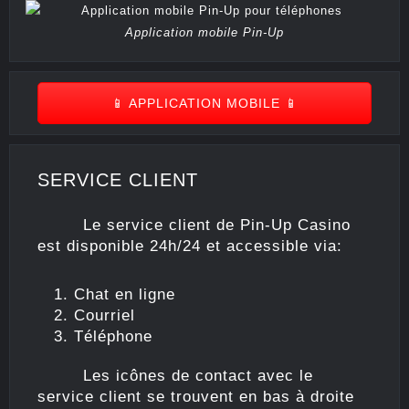
Application mobile Pin-Up
📱 APPLICATION MOBILE 📱
SERVICE CLIENT
Le service client de Pin-Up Casino
est disponible 24h/24 et accessible via:
Chat en ligne
Courriel
Téléphone
Les icônes de contact avec le
service client se trouvent en bas à droite