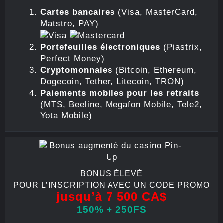
Cartes bancaires
(Visa, MasterCard,
Matstro, PAY)
Portefeuilles électroniques
(Piastrix,
Perfect Money)
Cryptomonnaies
(Bitcoin, Ethereum,
Dogecoin, Tether, Litecoin, TRON)
Paiements mobiles pour les retraits
(MTS, Beeline, Megafon Mobile, Tele2,
Yota Mobile)
BONUS ÉLEVÉ
POUR L’INSCRIPTION AVEC UN CODE PROMO
jusqu’à 7 500 CA$
150% + 250FS