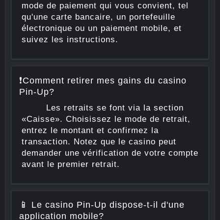
mode de paiement qui vous convient, tel
qu'une carte bancaire, un portefeuille
électronique ou un paiement mobile, et
suivez les instructions.
❗️Comment retirer mes gains du casino
Pin-Up?
Les retraits se font via la section
«Caisse». Choisissez le mode de retrait,
entrez le montant et confirmez la
transaction. Notez que le casino peut
demander une vérification de votre compte
avant le premier retrait.
📱 Le casino Pin-Up dispose-t-il d'une
application mobile?