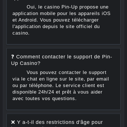
Oui, le casino Pin-Up propose une
application mobile pour les appareils iOS
et Android. Vous pouvez télécharger
l'application depuis le site officiel du
casino.
❓ Comment contacter le support de Pin-
Up Casino?
Vous pouvez contacter le support
via le chat en ligne sur le site, par email
ou par téléphone. Le service client est
disponible 24h/24 et prêt à vous aider
avec toutes vos questions.
❌ Y a-t-il des restrictions d'âge pour