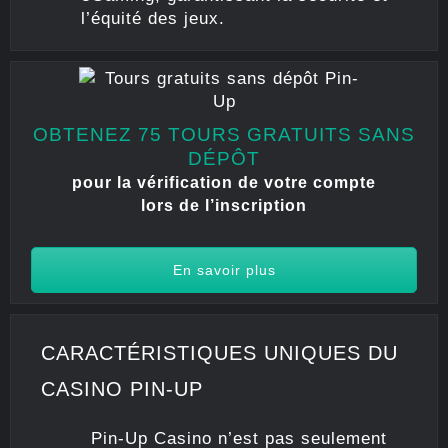
l’équité des jeux.
OBTENEZ 75 TOURS GRATUITS SANS
DÉPÔT
pour la vérification de votre compte
lors de l’inscription
En savoir plus
CARACTÉRISTIQUES UNIQUES DU
CASINO PIN-UP
Pin-Up Casino n’est pas seulement