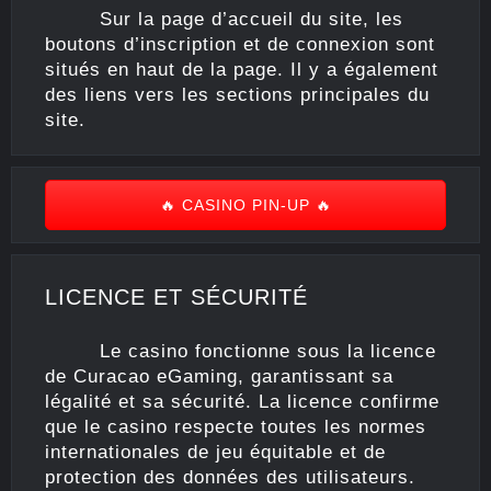
Sur la page d’accueil du site, les
boutons d’inscription et de connexion sont
situés en haut de la page. Il y a également
des liens vers les sections principales du
site.
🔥 CASINO PIN-UP 🔥
LICENCE ET SÉCURITÉ
Le casino fonctionne sous la licence
de Curacao eGaming, garantissant sa
légalité et sa sécurité. La licence confirme
que le casino respecte toutes les normes
internationales de jeu équitable et de
protection des données des utilisateurs.