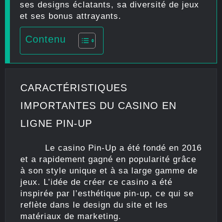
ses designs éclatants, sa diversité de jeux
et ses bonus attrayants.
Contenu
CARACTÉRISTIQUES
IMPORTANTES DU CASINO EN
LIGNE PIN-UP
Le casino Pin-Up a été fondé en 2016
et a rapidement gagné en popularité grâce
à son style unique et à sa large gamme de
jeux. L’idée de créer ce casino a été
inspirée par l’esthétique pin-up, ce qui se
reflète dans le design du site et les
matériaux de marketing.