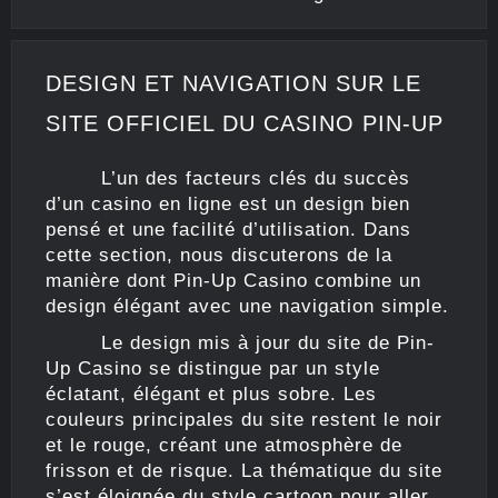
DESIGN ET NAVIGATION SUR LE
SITE OFFICIEL DU CASINO PIN-UP
L’un des facteurs clés du succès
d’un casino en ligne est un design bien
pensé et une facilité d’utilisation. Dans
cette section, nous discuterons de la
manière dont Pin-Up Casino combine un
design élégant avec une navigation simple.
Le design mis à jour du site de Pin-
Up Casino se distingue par un style
éclatant, élégant et plus sobre. Les
couleurs principales du site restent le noir
et le rouge, créant une atmosphère de
frisson et de risque. La thématique du site
s’est éloignée du style cartoon pour aller