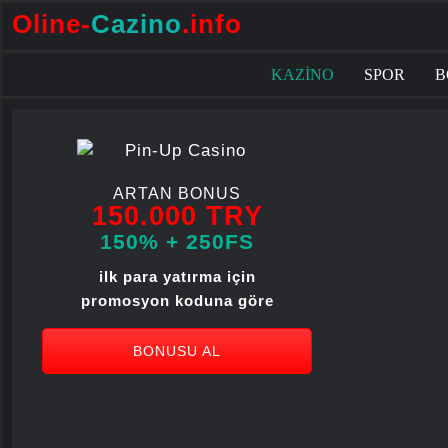
Oline-
Cazino
.info
KAZİNO
SPOR
B
ARTAN BONUS
150.000 TRY
150% + 250FS
ilk para yatırma için
promosyon koduna göre
BONUSU AL