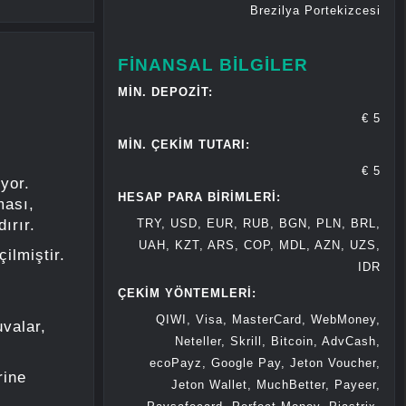
Brezilya Portekizcesi
FİNANSAL BİLGİLER
MİN. DEPOZİT:
€ 5
MİN. ÇEKİM TUTARI:
€ 5
yor.
HESAP PARA BİRİMLERİ:
ması,
ırır.
TRY, USD, EUR, RUB, BGN, PLN, BRL,
UAH, KZT, ARS, COP, MDL, AZN, UZS,
ilmiştir.
IDR
ÇEKİM YÖNTEMLERİ:
QIWI, Visa, MasterCard, WebMoney,
valar,
Neteller, Skrill, Bitcoin, AdvCash,
ecoPayz, Google Pay, Jeton Voucher,
rine
Jeton Wallet, MuchBetter, Payeer,