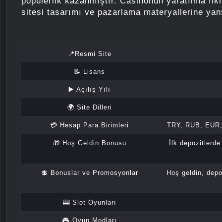
popülerlik kazanmıştır. Casinonun yaratılma fikr
sitesi tasarımı ve pazarlama materyallerine yans
📍Resmi Site
📝 Lisans
▶️ Açılış Yılı
🌍 Site Dilleri
💳 Hesap Para Birimleri
TRY, RUB, EUR,
🎁 Hoş Geldin Bonusu
İlk depozitlerd
💲 Bonuslar ve Promosyonlar
Hoş geldin, depo
🎰 Slot Oyunları
🎮 Oyun Modları