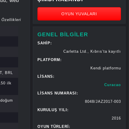
 bu, web
OYUN YUVALARI
Özellikleri
GENEL BİLGİLER
SAHİP:
Carletta Ltd., Kıbrıs’ta kayıtlı
PLATFORM:
Kendi platformu
T, BRL
LİSANS:
50 ilk
Curacao
LİSANS NUMARASI:
, doğum
8048/JAZ2017-003
KURULUŞ YILI:
2016
OYUN TÜRLERİ: