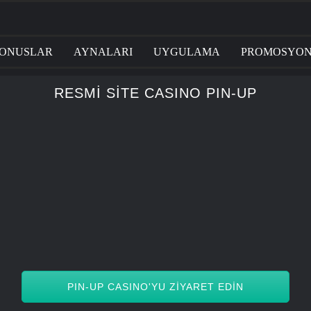
ONUSLAR
AYNALARI
UYGULAMA
PROMOSYO
RESMİ SİTE CASINO PIN-UP
PIN-UP CASINO'YU ZİYARET EDİN