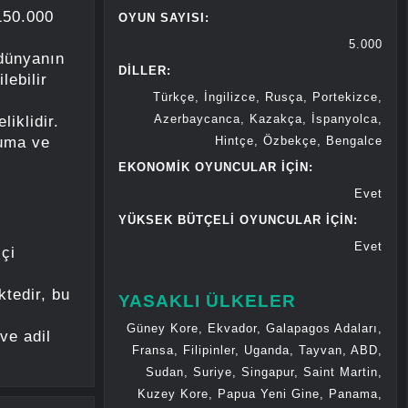
 150.000
OYUN SAYISI:
5.000
 dünyanın
DİLLER:
lebilir
Türkçe, İngilizce, Rusça, Portekizce,
Azerbaycanca, Kazakça, İspanyolca,
liklidir.
ruma ve
Hintçe, Özbekçe, Bengalce
EKONOMİK OYUNCULAR İÇİN:
Evet
YÜKSEK BÜTÇELİ OYUNCULAR İÇİN:
Evet
çi
ktedir, bu
YASAKLI ÜLKELER
Güney Kore, Ekvador, Galapagos Adaları,
ve adil
Fransa, Filipinler, Uganda, Tayvan, ABD,
Sudan, Suriye, Singapur, Saint Martin,
Kuzey Kore, Papua Yeni Gine, Panama,