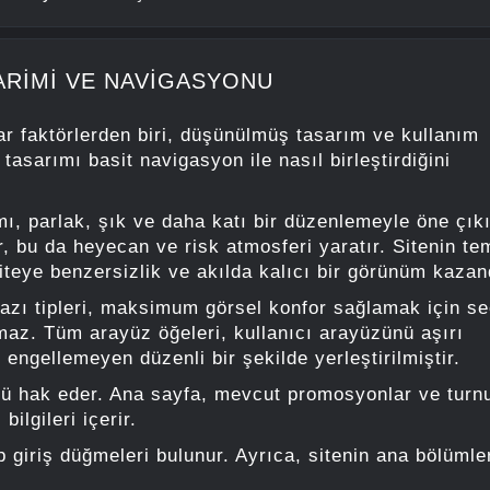
SARIMI VE NAVIGASYONU
ar faktörlerden biri, düşünülmüş tasarım ve kullanım
asarımı basit navigasyon ile nasıl birleştirdiğini
ı, parlak, şık ve daha katı bir düzenlemeyle öne çıkı
r, bu da heyecan ve risk atmosferi yaratır. Sitenin te
iteye benzersizlik ve akılda kalıcı bir görünüm kazand
azı tipleri, maksimum görsel konfor sağlamak için seç
maz. Tüm arayüz öğeleri, kullanıcı arayüzünü aşırı
gellemeyen düzenli bir şekilde yerleştirilmiştir.
yü hak eder. Ana sayfa, mevcut promosyonlar ve turnu
ilgileri içerir.
 giriş düğmeleri bulunur. Ayrıca, sitenin ana bölümle