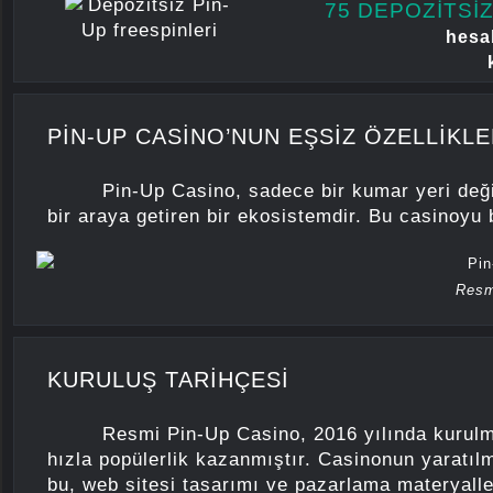
75 DEPOZİTSİ
hesa
PIN-UP CASINO’NUN EŞSIZ ÖZELLIKLE
Pin-Up Casino, sadece bir kumar yeri değil,
bir araya getiren bir ekosistemdir. Bu casinoyu 
Resm
KURULUŞ TARIHÇESI
Resmi Pin-Up Casino, 2016 yılında kurulm
hızla popülerlik kazanmıştır. Casinonun yaratılm
bu, web sitesi tasarımı ve pazarlama materyaller