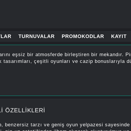
TLAR
TURNUVALAR
PROMOKODLAR
KAYIT
rını eşsiz bir atmosferde birleştiren bir mekandır. P
k tasarımları, çeşitli oyunları ve cazip bonuslarıyla 
I ÖZELLIKLERI
, benzersiz tarzı ve geniş oyun yelpazesi sayesinde 