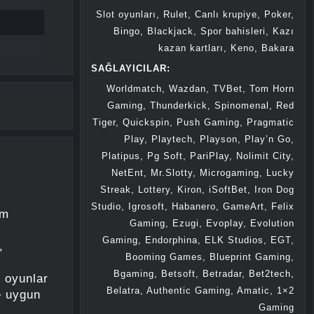
Slot oyunları, Rulet, Canlı krupiye, Poker,
Bingo, Blackjack, Spor bahisleri, Kazı
kazan kartları, Keno, Bakara
SAĞLAYICILAR:
Worldmatch, Wazdan, TVBet, Tom Horn
Gaming, Thunderkick, Spinomenal, Red
Tiger, Quickspin, Push Gaming, Pragmatic
Play, Playtech, Playson, Play’n Go,
Platipus, Pg Soft, PariPlay, Nolimit City,
NetEnt, Mr.Slotty, Microgaming, Lucky
Streak, Lottery, Kiron, iSoftBet, Iron Dog
Studio, Igrosoft, Habanero, GameArt, Felix
am
Gaming, Ezugi, Evoplay, Evolution
Gaming, Endorphina, ELK Studios, EGT,
,
Booming Games, Blueprint Gaming,
Bgaming, Betsoft, Betradar, Bet2tech,
i oyunlar
Belatra, Authentic Gaming, Amatic, 1×2
e uygun
Gaming