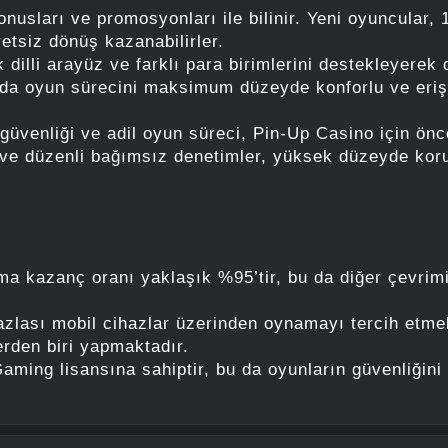
nusları ve promosyonları ile bilinir. Yeni oyuncular,
tsiz dönüş kazanabilirler.
 dilli arayüz ve farklı para birimlerini destekleyerek
 da oyun sürecini maksimum düzeyde konforlu ve erişi
n güvenliği ve adil oyun süreci, Pin-Up Casino için önce
ı ve düzenli bağımsız denetimler, yüksek düzeyde ko
ma kazanç oranı yaklaşık %95’tir, bu da diğer çevrimi
fazlası mobil cihazlar üzerinden oynamayı tercih etme
erden biri yapmaktadır.
ming lisansına sahiptir, bu da oyunların güvenliğini 