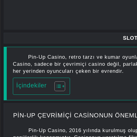
SLO
Pin-Up Casino, retro tarzı ve kumar oyunla
Casino, sadece bir çevrimiçi casino değil, parla
her yerinden oyuncuları çeken bir evrendir.
İçindekiler
PIN-UP ÇEVRIMIÇI CASINONUN ÖNEML
Pin-Up Casino, 2016 yılında kurulmuş olup