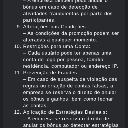
– A empresa também pode anular o
bônus em caso de detecção de
atividades fraudulentas por parte dos
participantes.
Alterações nas Condições:
– As condições da promoção podem ser
alteradas a qualquer momento.
Restrições para uma Conta:
– Cada usuário pode ter apenas uma
conta de jogo por pessoa, família,
residência, computador ou endereço IP.
Prevenção de Fraudes:
– Em caso de suspeita de violação das
regras ou criação de contas falsas, a
empresa se reserva o direito de anular
os bônus e ganhos, bem como fechar
as contas.
Aplicação de Estratégias Desleais:
– A empresa se reserva o direito de
anular os bônus ao detectar estratégias