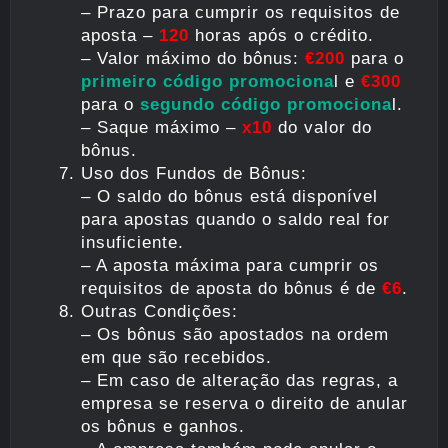
– Prazo para cumprir os requisitos de
aposta –
120
horas após o crédito.
– Valor máximo do bônus:
€200
para o
primeiro código promociona
l e
€300
para o
segundo código promociona
l.
– Saque máximo –
x10
do valor do
bônus.
Uso dos Fundos de Bônus:
– O saldo do bônus está disponível
para apostas quando o saldo real for
insuficiente.
– A aposta máxima para cumprir os
requisitos de aposta do bônus é de
€6
.
Outras Condições:
– Os bônus são apostados na ordem
em que são recebidos.
– Em caso de alteração das regras, a
empresa se reserva o direito de anular
os bônus e ganhos.