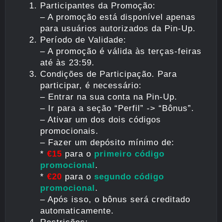
Participantes da Promoção:
– A promoção está disponível apenas
para usuários autorizados da Pin-Up.
Período de Validade:
– A promoção é válida às terças-feiras
até às 23:59.
Condições de Participação. Para
participar, é necessário:
– Entrar na sua conta na Pin-Up.
– Ir para a seção “Perfil” -> “Bônus”.
– Ativar um dos dois códigos
promocionais.
– Fazer um depósito mínimo de:
*
€15
para o
primeiro código
promocional
.
*
€20
para o
segundo código
promocional
.
– Após isso, o bônus será creditado
automaticamente.