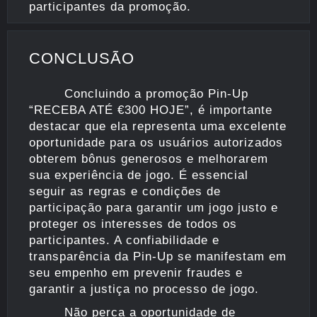
participantes da promoção.
CONCLUSÃO
Concluindo a promoção Pin-Up
“RECEBA ATÉ €300 HOJE”, é importante
destacar que ela representa uma excelente
oportunidade para os usuários autorizados
obterem bônus generosos e melhorarem
sua experiência de jogo. É essencial
seguir as regras e condições de
participação para garantir um jogo justo e
proteger os interesses de todos os
participantes. A confiabilidade e
transparência da Pin-Up se manifestam em
seu empenho em prevenir fraudes e
garantir a justiça no processo de jogo.
Não perca a oportunidade de