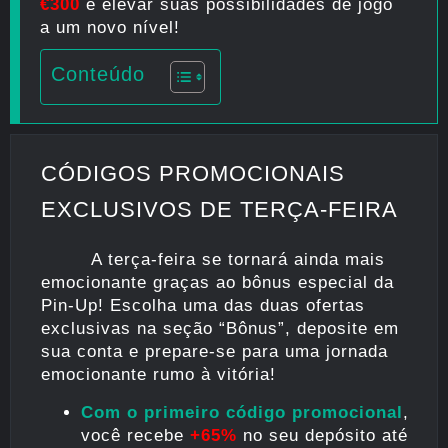
€300
e elevar suas possibilidades de jogo
a um novo nível!
Conteúdo
CÓDIGOS PROMOCIONAIS
EXCLUSIVOS DE TERÇA-FEIRA
A terça-feira se tornará ainda mais
emocionante graças ao bônus especial da
Pin-Up! Escolha uma das duas ofertas
exclusivas na seção “Bônus”, deposite em
sua conta e prepare-se para uma jornada
emocionante rumo à vitória!
Com o primeiro código promocional
,
você recebe
+65%
no seu depósito até