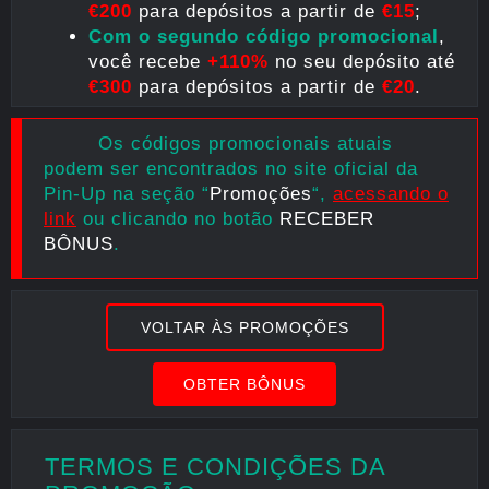
€200
para depósitos a partir de
€15
;
Com o segundo código promocional
,
você recebe
+110%
no seu depósito até
€300
para depósitos a partir de
€20
.
Os códigos promocionais atuais
podem ser encontrados no site oficial da
Pin-Up na seção “
Promoções
“,
acessando o
link
ou clicando no botão
RECEBER
BÔNUS
.
VOLTAR ÀS PROMOÇÕES
OBTER BÔNUS
TERMOS E CONDIÇÕES DA