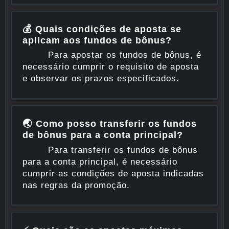
💰 Quais condições de aposta se
aplicam aos fundos de bônus?
Para apostar os fundos de bônus, é
necessário cumprir o requisito de aposta
e observar os prazos especificados.
🌏 Como posso transferir os fundos
de bônus para a conta principal?
Para transferir os fundos de bônus
para a conta principal, é necessário
cumprir as condições de aposta indicadas
nas regras da promoção.